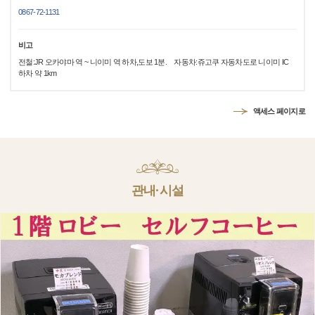
0867-72-1131
비고
전철:JR 오카야마 역 ~ 니이미 역 하차,도보 1분. 자동차:쥬고쿠 자동차도로 니이미 IC
하차 약 1km
액세스 페이지로
관내·시설