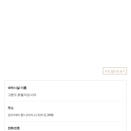
지도 앱으로 보기
숙박시설 이름
그랜드 호텔 미요시야
주소
오카야마 현 니이미 시 타카오 2456
전화번호