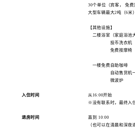
30个单位（宾客， 免费
大型车辆最大2吨（6米
【其他设施】
二楼浴室（家庭浴池大小，
投币洗衣机（滚筒式全
免费按摩椅（仅2辆车
一楼免费自助咖啡
自动售货机一角
微波炉
入住时间
从16:00开始
※没有联系时，最终入住和
退房时间
直到 10:00
（也可以在清晨和深夜