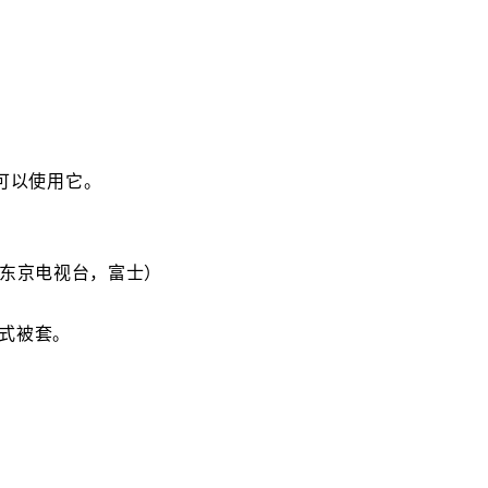
，
可以使用它。
。
，东京电视台，富士）
被式被套。