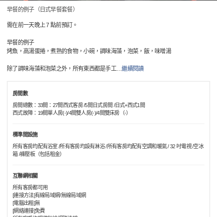
早餐的例子（日式早餐套餐）
需在前一天晚上 7 點前預訂。
早餐的例子
烤魚，高湯蛋捲，煮熟的食物，小碗，調味海藻，泡菜，飯，味噌湯
除了調味海藻和泡菜之外，所有東西都是手工
…
繼續閱讀
房間數
房間總數：33間：27間西式客房 /5間日式房間 /日式+西式1間
西式故障：19間單人房(-)/4間雙人房(-)/4間雙床房（-）
標準間設施
所有客房均配有浴室 /所有客房均設有淋浴 /所有客房均配有空調和暖氣 / 32 吋電視 /空冰
箱 /褲壓板（包括租金）
互聯網相關
所有客房都可用
[連接方法]有線局域網/無線局域網
[電腦出租]無
[網絡連接]免費