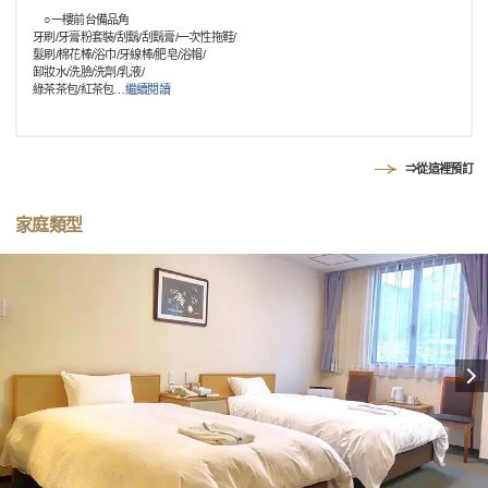
○一樓前台備品角
牙刷/牙膏粉套裝/刮鬍/刮鬍膏/一次性拖鞋/
髮刷/棉花棒/浴巾/牙線棒/肥皂/浴帽/
卸妝水/洗臉/洗劑/乳液/
綠茶茶包/紅茶包
…
繼續閱讀
⇒從這裡預訂
家庭類型