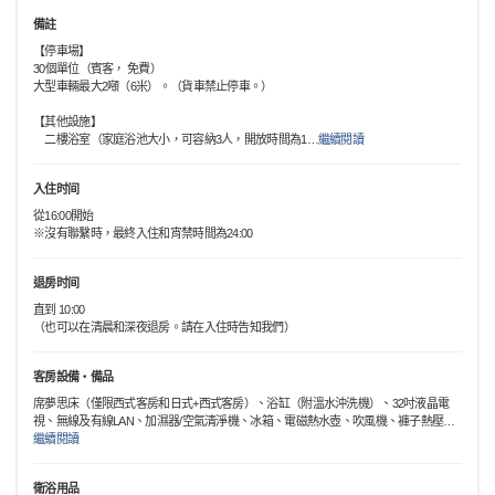
備註
【停車場】
30個單位（賓客， 免費）
大型車輛最大2噸（6米）。（貨車禁止停車。）
【其他設施】
二樓浴室（家庭浴池大小，可容納3人，開放時間為1
…
繼續閱讀
入住时间
從16:00開始
※沒有聯繫時，最終入住和宵禁時間為24:00
退房时间
直到 10:00
（也可以在清晨和深夜退房。請在入住時告知我們）
客房設備・備品
席夢思床（僅限西式客房和日式+西式客房）、浴缸（附溫水沖洗機）、32吋液晶電
視、無線及有線LAN、加濕器/空氣清淨機、冰箱、電磁熱水壺、吹風機、褲子熱壓
…
繼續閱讀
衛浴用品