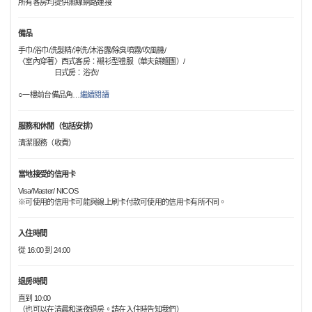
所有客房均提供無線網路連接
備品
手巾/浴巾/洗髮精/沖洗/沐浴露/除臭噴霧/吹風機/
〈室內穿著〉西式客房：襯衫型禮服（華夫餅麵團）/
日式房：浴衣/
○一樓前台備品角
…
繼續閱讀
服務和休閒（包括安排）
清潔服務（收費）
當地接受的信用卡
Visa/Master/ NICOS
※可使用的信用卡可能與線上刷卡付款可使用的信用卡有所不同。
入住時間
從 16:00 到 24:00
退房時間
直到 10:00
（也可以在清晨和深夜退房。請在入住時告知我們）