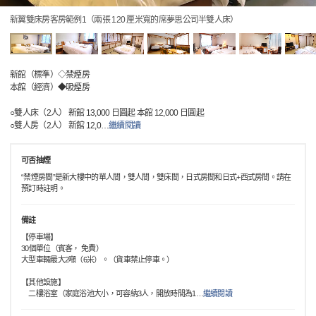
新翼雙床房客房範例1（兩張 120 厘米寬的席夢思公司半雙人床）
新館（標準）◇禁煙房
本館（經濟）◆吸煙房
○雙人床（2人） 新館 13,000 日圓起 本館 12,000 日圓起
○雙人房（2人） 新館 12,0
…
繼續閱讀
可否抽煙
“禁煙房間”是新大樓中的單人間，雙人間，雙床間，日式房間和日式+西式房間。請在
預訂時註明。
備註
【停車場】
30個單位（賓客， 免費）
大型車輛最大2噸（6米）。（貨車禁止停車。）
【其他設施】
二樓浴室（家庭浴池大小，可容納3人，開放時間為1
…
繼續閱讀