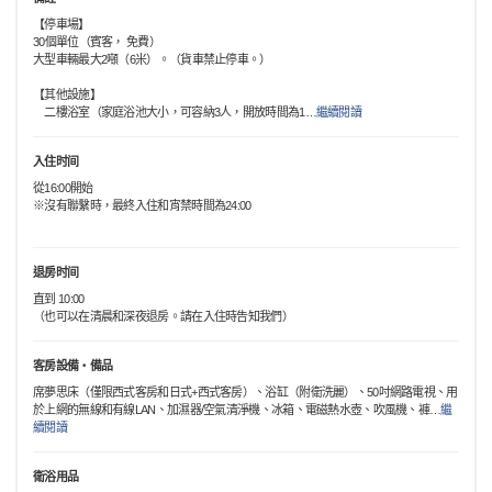
【停車場】
30個單位（賓客， 免費）
大型車輛最大2噸（6米）。（貨車禁止停車。）
【其他設施】
二樓浴室（家庭浴池大小，可容納3人，開放時間為1
…
繼續閱讀
入住时间
從16:00開始
※沒有聯繫時，最終入住和宵禁時間為24:00
退房时间
直到 10:00
（也可以在清晨和深夜退房。請在入住時告知我們）
客房設備・備品
席夢思床（僅限西式客房和日式+西式客房）、浴缸（附衛洗麗）、50吋網路電視、用
於上網的無線和有線LAN、加濕器/空氣清淨機、冰箱、電磁熱水壺、吹風機、褲
…
繼
續閱讀
衛浴用品