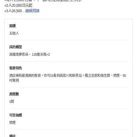
○每人 15,000 日圓～（一個人的使用僅限於工作日）
○2人20,000日元起
○3人26,500
…
繼續閱讀
面積
五個人
床的類型
高檔席夢思床， 120厘米寬×2
客房特色
酒店擁有最寬敞的客房。你可以看到高梁川和新見站。獨立浴室和衛生間、禁煙、50
吋電視
房間數
1間
可否抽煙
禁煙
備註