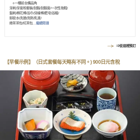
○一樓前台備品角
牙刷/牙膏粉套裝/刮鬍/刮鬍膏/一次性拖鞋/
髮刷/棉花棒/浴巾/牙線棒/肥皂/浴帽/
卸妝水/洗臉/洗劑/乳液/
綠茶茶包/紅茶包
…
繼續閱讀
⇒從這裡預訂
【早餐示例】（日式套餐每天略有不同。) 900日元含稅