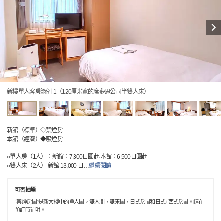
新樓單人客房範例-1（120厘米寬的席夢思公司半雙人床）
新館（標準）◇禁煙房
本館（經濟）◆吸煙房
○單人房（1人）：新館：7,300日圓起 本館：6,500日圓起
○雙人床（2人） 新館 13,000 日
…
繼續閱讀
可否抽煙
“禁煙房間”是新大樓中的單人間，雙人間，雙床間，日式房間和日式+西式房間。請在
預訂時註明。