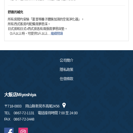
舒適的補充
所有房間均安裝「夏普等離子體簇加濕的空氣淨化器」。
所有西式客房均配備席夢思床。
日式房和日式+西式房各有兩張席夢思床墊。
（3人以上時，可提供3人以上
…
繼續閱讀
公司簡介
隱私政策
住宿條款
大飯店Miyoshiya
〒
718-0003
岡山縣新見市高尾2456
TEL
0867-72-1131 電話接待時間 7:00 至 24:00
FAX
0867-72-3448