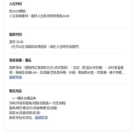
入住时间
從16:00開始
※沒有聯繫時，最終入住和宵禁時間為24:00
退房时间
直到 10:00
（也可以在清晨和深夜退房。請在入住時告知我們）
客房設備・備品
席夢思床（僅限西式客房和日式+西式客房）、浴缸（附溫水沖洗機）、32吋液晶電
視、無線及有線LAN、加濕器/空氣清淨機、冰箱、電磁熱水壺、吹風機、褲子熱壓
…
繼續閱讀
衛浴用品
○一樓前台備品角
牙刷/牙膏粉套裝/刮鬍/刮鬍膏/一次性拖鞋/
髮刷/棉花棒/浴巾/牙線棒/肥皂/浴帽/
卸妝水/洗臉/洗劑/乳液/
綠茶茶包/紅茶包
…
繼續閱讀